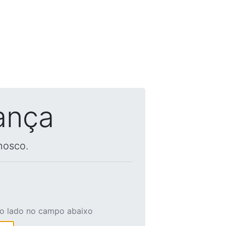
ança
nosco.
ao lado no campo abaixo