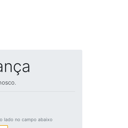
ança
nosco.
ao lado no campo abaixo