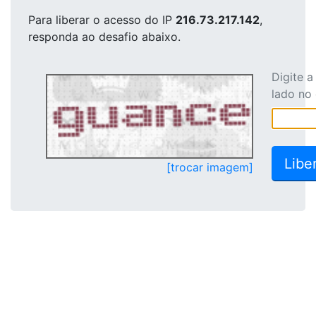
Para liberar o acesso
do IP
216.73.217.142
,
responda ao desafio abaixo.
Digite 
lado no
[trocar imagem]