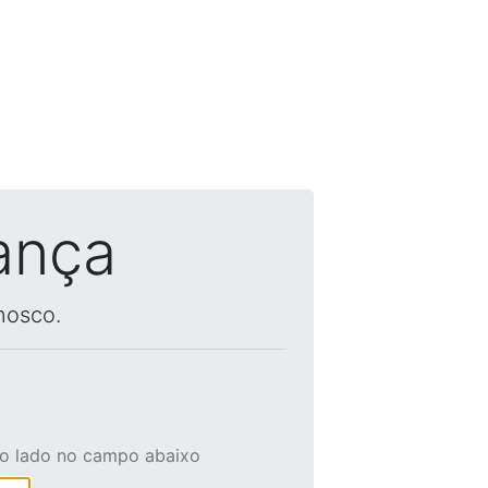
ança
nosco.
ao lado no campo abaixo