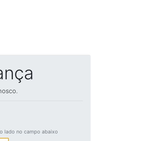
ança
nosco.
ao lado no campo abaixo